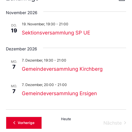
Liste
An
Wählen
Nav
Sie
November 2026
das
Datum
19. November, 19:30
-
21:00
aus.
DO.
19
Sektionsversammlung SP UE
Dezember 2026
7. Dezember, 19:30
-
21:00
MO.
7
Gemeindeversammlung Kirchberg
7. Dezember, 20:00
-
21:00
MO.
7
Gemeindeversammlung Ersigen
Heute
Vera
Nächste
Veranstaltungen
Vorherige